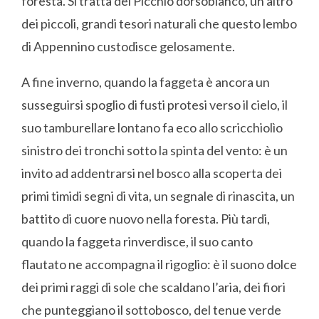
foresta. Si tratta del Picchio dorsobianco, un altro
dei piccoli, grandi tesori naturali che questo lembo
di Appennino custodisce gelosamente.
A fine inverno, quando la faggeta è ancora un
susseguirsi spoglio di fusti protesi verso il cielo, il
suo tamburellare lontano fa eco allo scricchiolìo
sinistro dei tronchi sotto la spinta del vento: è un
invito ad addentrarsi nel bosco alla scoperta dei
primi timidi segni di vita, un segnale di rinascita, un
battito di cuore nuovo nella foresta. Più tardi,
quando la faggeta rinverdisce, il suo canto
flautato ne accompagna il rigoglio: è il suono dolce
dei primi raggi di sole che scaldano l’aria, dei fiori
che punteggiano il sottobosco, del tenue verde