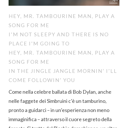
HEY, MR. TAMBOURINE MAN, PLAY A
SONG FOR ME
I’M NOT SLEEPY AND THERE IS NO
PLACE I’M GOING TO
HEY, MR. TAMBOURINE MAN, PLAY A
SONG FOR ME
IN THE JINGLE JANGLE MORNIN’ I’LL
COME FOLLOWIN’ YOU
Come nella celebre ballata di Bob Dylan, anche
nelle faggete dei Simbruini c’è un tamburino,
pronto a guidarci – in un’esperienza non meno
immaginifica – attraverso il cuore segreto della