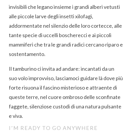
invisibili che legano insieme i grandi alberi vetusti
alle piccole larve degli insetti xilofagi,
addormentate nel silenzio delle loro cortecce, alle
tante specie di uccelli boscherecci e ai piccoli
mammiferi che tra le grandi radici cercano riparo e
sostentamento.
Il tamburino ci invita ad andare: incantati da un
suo volo improvviso, lasciamoci guidare là dove più
forte risuona il fascino misterioso e attraente di
queste terre, nel cuore ombroso delle sconfinate
faggete, silenziose custodi di una natura pulsante
e viva.
I’M READY TO GO ANYWHERE