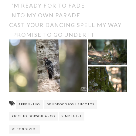
I’M READY FOR TO FADE
INTO MY OWN PARADE
CAST YOUR DANCING SPELL MY WAY
I PROMISE TO GO UNDER IT
APPENNINO
DENDROCOPOS LEUCOTOS
PICCHIO DORSOBIANCO
SIMBRUINI
CONDIVIDI