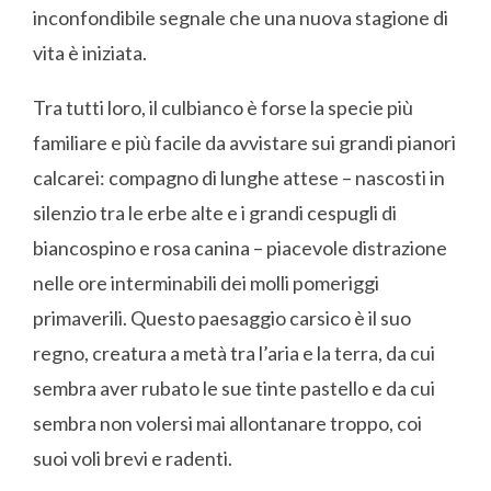
inconfondibile segnale che una nuova stagione di
vita è iniziata.
Tra tutti loro, il culbianco è forse la specie più
familiare e più facile da avvistare sui grandi pianori
calcarei: compagno di lunghe attese – nascosti in
silenzio tra le erbe alte e i grandi cespugli di
biancospino e rosa canina – piacevole distrazione
nelle ore interminabili dei molli pomeriggi
primaverili. Questo paesaggio carsico è il suo
regno, creatura a metà tra l’aria e la terra, da cui
sembra aver rubato le sue tinte pastello e da cui
sembra non volersi mai allontanare troppo, coi
suoi voli brevi e radenti.